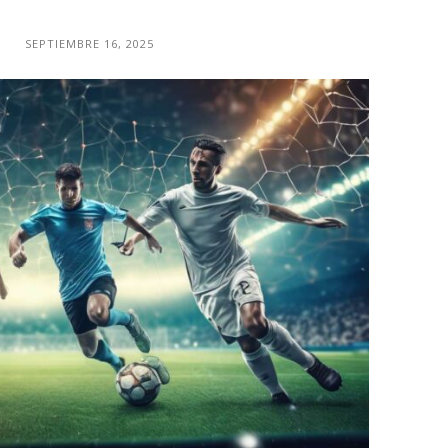
SEPTIEMBRE 16, 2025