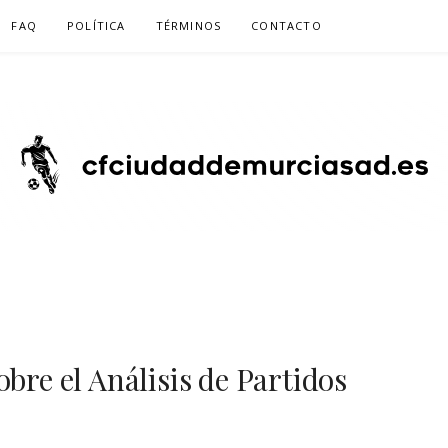
FAQ
POLÍTICA
TÉRMINOS
CONTACTO
DEMURCIASAD.ES 
BETTING
bre el Análisis de Partidos