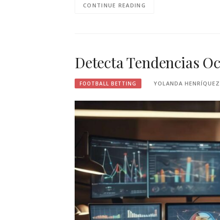
CONTINUE READING
Detecta Tendencias Oc
YOLANDA HENRÍQUEZ
FOOTBALL BETTING