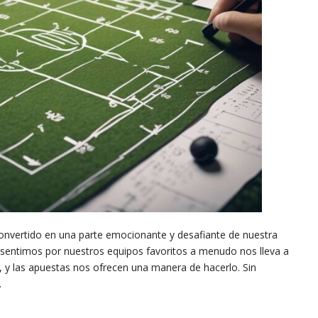
convertido en una parte emocionante y desafiante de nuestra
 sentimos por nuestros equipos favoritos a menudo nos lleva a
, y las apuestas nos ofrecen una manera de hacerlo. Sin
…