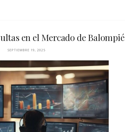
ultas en el Mercado de Balompié
SEPTIEMBRE 19, 2025