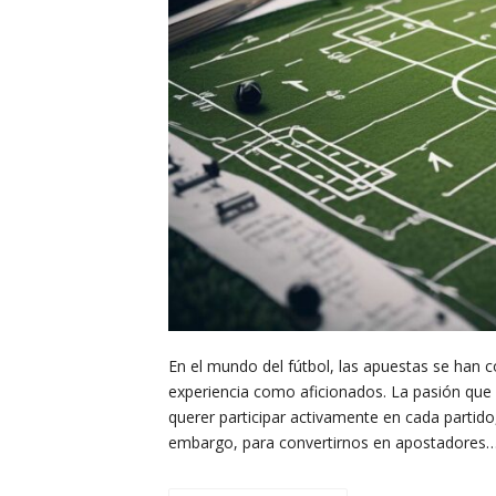
En el mundo del fútbol, las apuestas se han 
experiencia como aficionados. La pasión que
querer participar activamente en cada partido
embargo, para convertirnos en apostadores