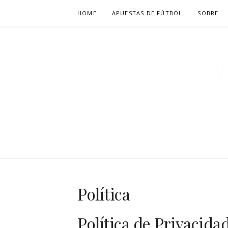
Skip
HOME
APUESTAS DE FÚTBOL
SOBRE
to
content
CFCIUDAD
Política
Política de Privacida