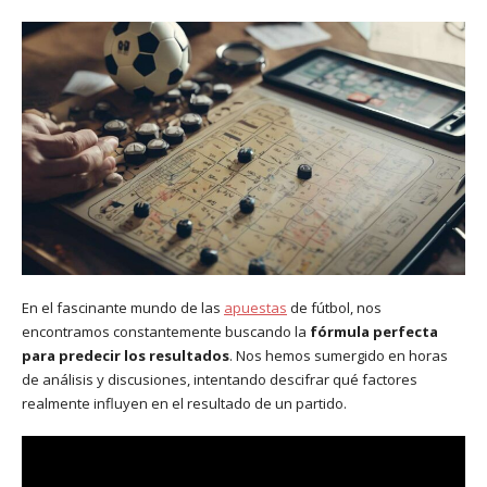
En el fascinante mundo de las
apuestas
de fútbol, nos
encontramos constantemente buscando la
fórmula perfecta
para predecir los resultados
. Nos hemos sumergido en horas
de análisis y discusiones, intentando descifrar qué factores
realmente influyen en el resultado de un partido.