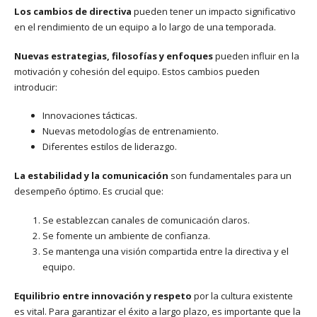
Los cambios de directiva
pueden tener un impacto significativo
en el rendimiento de un equipo a lo largo de una temporada.
Nuevas estrategias, filosofías y enfoques
pueden influir en la
motivación y cohesión del equipo. Estos cambios pueden
introducir:
Innovaciones tácticas.
Nuevas metodologías de entrenamiento.
Diferentes estilos de liderazgo.
La estabilidad y la comunicación
son fundamentales para un
desempeño óptimo. Es crucial que:
Se establezcan canales de comunicación claros.
Se fomente un ambiente de confianza.
Se mantenga una visión compartida entre la directiva y el
equipo.
Equilibrio entre innovación y respeto
por la cultura existente
es vital. Para garantizar el éxito a largo plazo, es importante que la