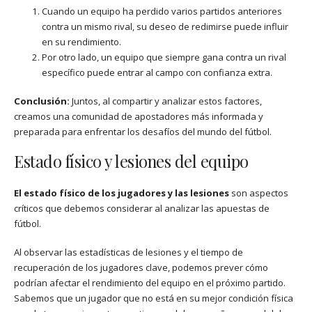
Cuando un equipo ha perdido varios partidos anteriores
contra un mismo rival, su deseo de redimirse puede influir
en su rendimiento.
Por otro lado, un equipo que siempre gana contra un rival
específico puede entrar al campo con confianza extra.
Conclusión:
Juntos, al compartir y analizar estos factores,
creamos una comunidad de apostadores más informada y
preparada para enfrentar los desafíos del mundo del fútbol.
Estado físico y lesiones del equipo
El estado físico de los jugadores y las lesiones
son aspectos
críticos que debemos considerar al analizar las apuestas de
fútbol.
Al observar las estadísticas de lesiones y el tiempo de
recuperación de los jugadores clave, podemos prever cómo
podrían afectar el rendimiento del equipo en el próximo partido.
Sabemos que un jugador que no está en su mejor condición física