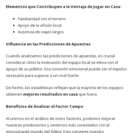
Elementos que Contribuyen a la Ventaja de Jugar en Casa:
Familiaridad con el terreno
Apoyo de la afición local
Ausencia de viajes largos
Influencia en las Predicciones de Apuestas
Cuando analizamos las predicciones de apuestas, es crucial
considerar cómo la motivación del equipo local se eleva con el
apoyo de su público. Esa conexión emocional puede ser el impulso
necesario para superar a un rival fuerte.
De hecho, las estadísticas reflejan que la mayoría de los equipos
obtienen
mejores resultados en casa
que fuera.
Beneficios de Analizar el Factor Campo
Al unirnos en el análisis de estos factores, podemos mejorar
nuestras predicciones y sentirnos más conectados con el
emocionante mundo del fútbol. Esto convierte nuestro