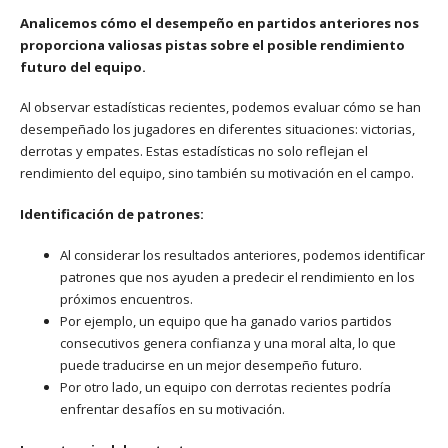
Analicemos cómo el desempeño en partidos anteriores nos
proporciona valiosas pistas sobre el posible rendimiento
futuro del equipo.
Al observar estadísticas recientes, podemos evaluar cómo se han
desempeñado los jugadores en diferentes situaciones: victorias,
derrotas y empates. Estas estadísticas no solo reflejan el
rendimiento del equipo, sino también su motivación en el campo.
Identificación de patrones:
Al considerar los resultados anteriores, podemos identificar
patrones que nos ayuden a predecir el rendimiento en los
próximos encuentros.
Por ejemplo, un equipo que ha ganado varios partidos
consecutivos genera confianza y una moral alta, lo que
puede traducirse en un mejor desempeño futuro.
Por otro lado, un equipo con derrotas recientes podría
enfrentar desafíos en su motivación.