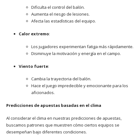
Dificulta el control del balón.
Aumenta el riesgo de lesiones.
Afecta las estadísticas del equipo.
Calor extremo
:
Los jugadores experimentan fatiga más rápidamente.
Disminuye la motivación y energía en el campo.
Viento fuerte
:
Cambia la trayectoria del balón.
Hace el juego impredecible y emocionante para los
aficionados.
Predicciones de apuestas basadas en el clima
Al considerar el clima en nuestras predicciones de apuestas,
buscamos patrones que muestren cómo ciertos equipos se
desempeñan bajo diferentes condiciones.