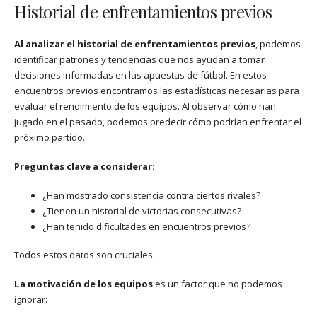
Historial de enfrentamientos previos
Al analizar el historial de enfrentamientos previos
, podemos
identificar patrones y tendencias que nos ayudan a tomar
decisiones informadas en las apuestas de fútbol. En estos
encuentros previos encontramos las estadísticas necesarias para
evaluar el rendimiento de los equipos. Al observar cómo han
jugado en el pasado, podemos predecir cómo podrían enfrentar el
próximo partido.
Preguntas clave a considerar:
¿Han mostrado consistencia contra ciertos rivales?
¿Tienen un historial de victorias consecutivas?
¿Han tenido dificultades en encuentros previos?
Todos estos datos son cruciales.
La motivación de los equipos
es un factor que no podemos
ignorar: