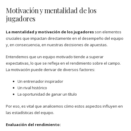
Motivación y mentalidad de los
jugadores
La mentalidad y motivación de los jugadores
son elementos
cruciales que impactan directamente en el desempeño del equipo
y, en consecuencia, en nuestras decisiones de apuestas.
Entendemos que un equipo motivado tiende a superar
expectativas, lo que se refleja en el rendimiento sobre el campo.
La motivación puede derivar de diversos factores:
Un entrenador inspirador
Un rival histórico
La oportunidad de ganar un título
Por eso, es vital que analicemos cómo estos aspectos influyen en
las estadísticas del equipo.
Evaluación del rendimiento: