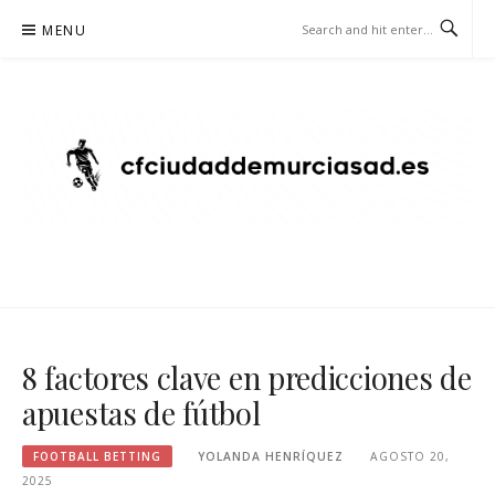
Skip
MENU
to
content
CFCIUDADDEMURCIASAD.ES –
FOOTBALL BETTING
8 factores clave en predicciones de
apuestas de fútbol
FOOTBALL BETTING
YOLANDA HENRÍQUEZ
AGOSTO 20,
2025