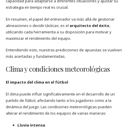
capacidad para adaptarse a diferentes situaciones y ajustar su
estrategia en tiempo real es crucial.
En resumen, el papel del entrenador va más allá de gestionar
alineaciones o decidir tácticas; es el
arquitecto del éxito
,
utilizando cada herramienta a su disposición para motivar y
maximizar el rendimiento del equipo.
Entendiendo esto, nuestras predicciones de apuestas se vuelven
más acertadas y fundamentadas.
Clima y condiciones meteorológicas
El impacto del clima en el fútbol
El clima puede influir significativamente en el desarrollo de un
partido de fútbol, afectando tanto a los jugadores como a la
dinámica del juego. Las condiciones meteorológicas pueden
alterar el rendimiento de los equipos de varias maneras:
Lluvia intensa
: