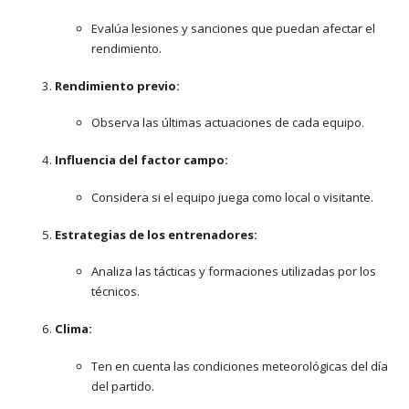
Evalúa lesiones y sanciones que puedan afectar el
rendimiento.
Rendimiento previo:
Observa las últimas actuaciones de cada equipo.
Influencia del factor campo:
Considera si el equipo juega como local o visitante.
Estrategias de los entrenadores:
Analiza las tácticas y formaciones utilizadas por los
técnicos.
Clima:
Ten en cuenta las condiciones meteorológicas del día
del partido.