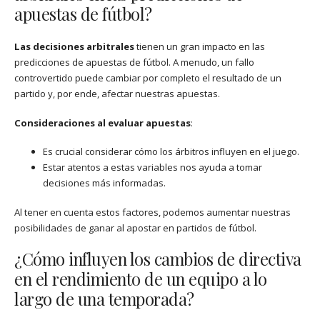
apuestas de fútbol?
Las decisiones arbitrales
tienen un gran impacto en las
predicciones de apuestas de fútbol. A menudo, un fallo
controvertido puede cambiar por completo el resultado de un
partido y, por ende, afectar nuestras apuestas.
Consideraciones al evaluar apuestas
:
Es crucial considerar cómo los árbitros influyen en el juego.
Estar atentos a estas variables nos ayuda a tomar
decisiones más informadas.
Al tener en cuenta estos factores, podemos aumentar nuestras
posibilidades de ganar al apostar en partidos de fútbol.
¿Cómo influyen los cambios de directiva
en el rendimiento de un equipo a lo
largo de una temporada?