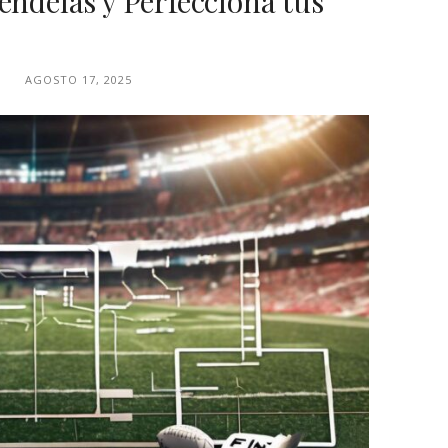
éndelas y Perfecciona tus
AGOSTO 17, 2025