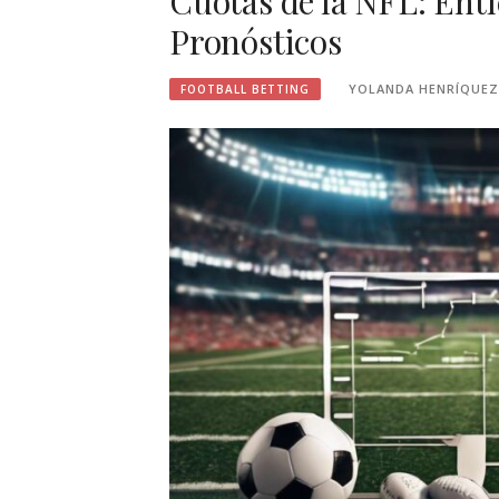
Cuotas de la NFL: Enti
Pronósticos
YOLANDA HENRÍQUEZ
FOOTBALL BETTING