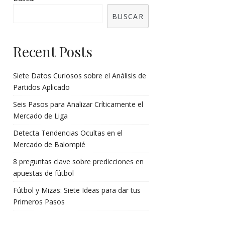
BUSCAR
Recent Posts
Siete Datos Curiosos sobre el Análisis de
Partidos Aplicado
Seis Pasos para Analizar Críticamente el
Mercado de Liga
Detecta Tendencias Ocultas en el
Mercado de Balompié
8 preguntas clave sobre predicciones en
apuestas de fútbol
Fútbol y Mizas: Siete Ideas para dar tus
Primeros Pasos