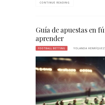
CONTINUE READING
Guía de apuestas en fút
aprender
YOLANDA HENRÍQUEZ
FOOTBALL BETTING