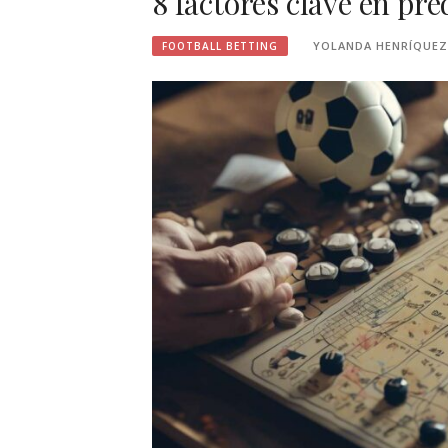
8 factores clave en pre
YOLANDA HENRÍQUEZ
FOOTBALL BETTING