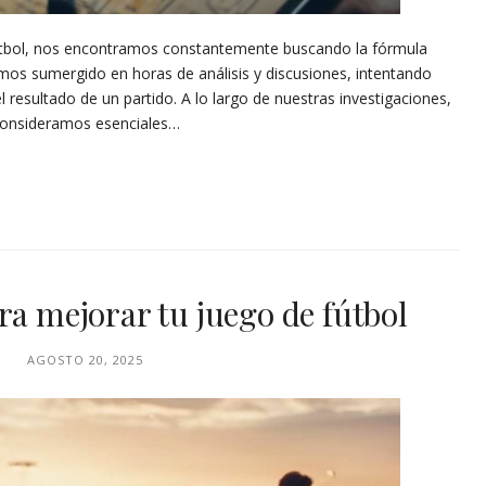
fútbol, nos encontramos constantemente buscando la fórmula
emos sumergido en horas de análisis y discusiones, intentando
l resultado de un partido. A lo largo de nuestras investigaciones,
 consideramos esenciales…
ra mejorar tu juego de fútbol
AGOSTO 20, 2025