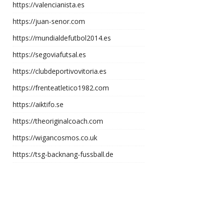
https://valencianista.es
https://juan-senor.com
https://mundialdefutbol2014.es
https://segoviafutsal.es
https://clubdeportivovitoria.es
https://frenteatletico1982.com
https://aiktifo.se
https://theoriginalcoach.com
https://wigancosmos.co.uk
https://tsg-backnang-fussball.de