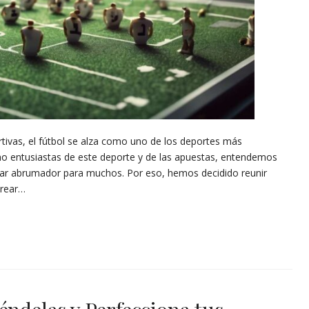
tivas, el fútbol se alza como uno de los deportes más
mo entusiastas de este deporte y de las apuestas, entendemos
ltar abrumador para muchos. Por eso, hemos decidido reunir
crear…