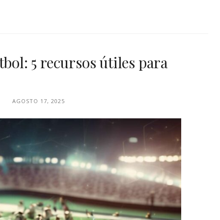
bol: 5 recursos útiles para
AGOSTO 17, 2025