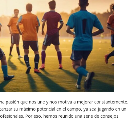
una pasión que nos une y nos motiva a mejorar constantemente.
anzar su máximo potencial en el campo, ya sea jugando en un
profesionales. Por eso, hemos reunido una serie de consejos